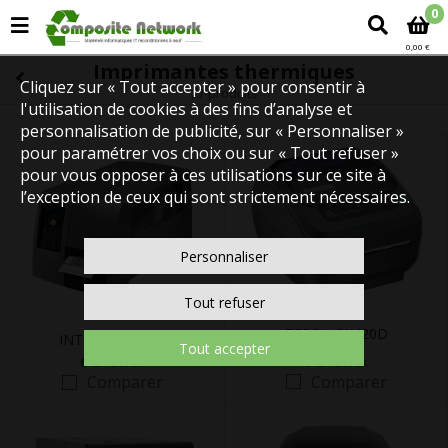
0
0,00 €
Imprimantes thermiques
Cliquez sur « Tout accepter » pour consentir à
27 produits
l'utilisation de cookies à des fins d’analyse et
personnalisation de publicité, sur « Personnaliser »
pour paramétrer vos choix ou sur « Tout refuser »
pour vous opposer à ces utilisations sur ce site à
l’exception de ceux qui sont strictement nécessaires.
Personnaliser
Tout refuser
ZEBRA GK420D
INTERMEC PM4i
Tout accepter
En Stock
En Stock
Comparer
Comparer