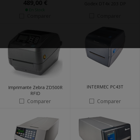
489,00 €
Godex DT4x 203 DP
En Stock
Comparer
Comparer
INTERMEC PC43T
Imprimante Zebra ZD500R
RFID
Comparer
Comparer