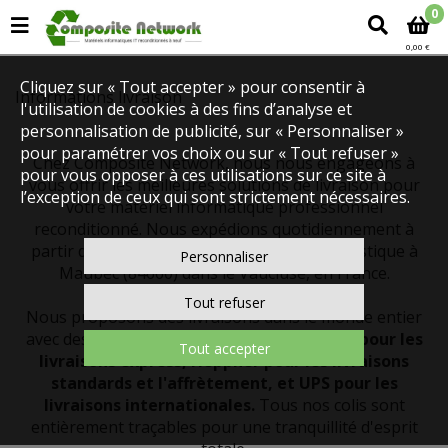
0
0,00 €
Cliquez sur « Tout accepter » pour consentir à
Informations livraison
l'utilisation de cookies à des fins d’analyse et
personnalisation de publicité, sur « Personnaliser »
pour paramétrer vos choix ou sur « Tout refuser »
Chez Composite Network, nous nous engageons à
pour vous opposer à ces utilisations sur ce site à
vous offrir les meilleures solutions de livraison pour
l’exception de ceux qui sont strictement nécessaires.
votre matériel informatique professionnel
reconditionné. Nous expédions quotidiennement à
partir de notre plateforme technique et logistique à
Personnaliser
Maubec (84660) dans le Vaucluse, en France.
Tout refuser
Nous proposons des livraisons dans le monde entier
avec des transporteurs fiables tels que
TNT pour les
Tout accepter
livraisons express, Heppner pour les livraisons
standards et l'affrètement, et UPS pour les
livraisons internationales.
Tous nos colis sont
entièrement traçables pour une tranquillité d'esprit