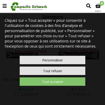
0
0,00 €
Serveurs
Cliquez sur « Tout accepter » pour consentir à
10 produits
l'utilisation de cookies à des fins d’analyse et
personnalisation de publicité, sur « Personnaliser »
pour paramétrer vos choix ou sur « Tout refuser »
pour vous opposer à ces utilisations sur ce site à
l’exception de ceux qui sont strictement nécessaires.
Personnaliser
Tout refuser
DELL Power-Edge R210 R210 II
Tout accepter
DELL R610
R220
En Stock
En Stock
Comparer
Comparer