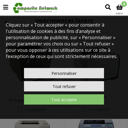
0
0,00 €
Imprimantes lasers
Cliquez sur « Tout accepter » pour consentir à
5 produits
l'utilisation de cookies à des fins d’analyse et
personnalisation de publicité, sur « Personnaliser »
pour paramétrer vos choix ou sur « Tout refuser »
pour vous opposer à ces utilisations sur ce site à
l’exception de ceux qui sont strictement nécessaires.
Personnaliser
Tout refuser
HP2055DN
Tout accepter
HP LaserJet Pro M401dne
En Stock
Comparer
Comparer