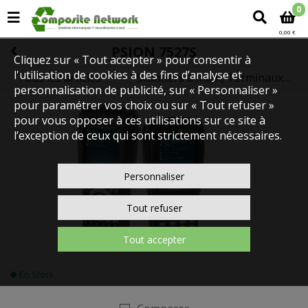
0
0,00 €
PSION 7527S
Cliquez sur « Tout accepter » pour consentir à
l'utilisation de cookies à des fins d’analyse et
Tous les articles
Scanners à main, Terminaux code-barres
CODE A BARRES
personnalisation de publicité, sur « Personnaliser »
pour paramétrer vos choix ou sur « Tout refuser »
pour vous opposer à ces utilisations sur ce site à
l’exception de ceux qui sont strictement nécessaires.
Personnaliser
Tout refuser
Tout accepter
En Stock