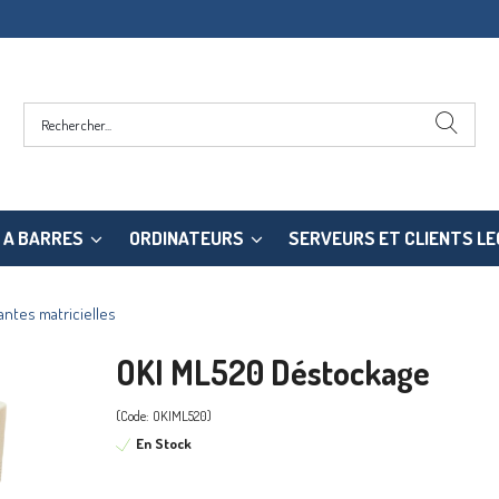
 A BARRES
ORDINATEURS
SERVEURS ET CLIENTS L
ntes matricielles
OKI ML520 Déstockage
(Code: OKIML520)
En Stock