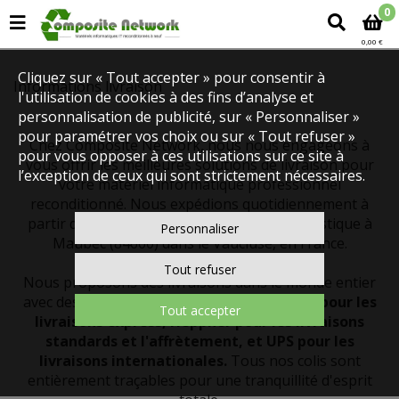
0
0,00 €
Cliquez sur « Tout accepter » pour consentir à
Informations livraison
l'utilisation de cookies à des fins d’analyse et
personnalisation de publicité, sur « Personnaliser »
pour paramétrer vos choix ou sur « Tout refuser »
Chez Composite Network, nous nous engageons à
pour vous opposer à ces utilisations sur ce site à
vous offrir les meilleures solutions de livraison pour
l’exception de ceux qui sont strictement nécessaires.
votre matériel informatique professionnel
reconditionné. Nous expédions quotidiennement à
partir de notre plateforme technique et logistique à
Personnaliser
Maubec (84660) dans le Vaucluse, en France.
Tout refuser
Nous proposons des livraisons dans le monde entier
avec des transporteurs fiables tels que
TNT pour les
Tout accepter
livraisons express, Heppner pour les livraisons
standards et l'affrètement, et UPS pour les
livraisons internationales.
Tous nos colis sont
entièrement traçables pour une tranquillité d'esprit